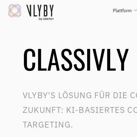
Plattform
CLASSIVLY
VLYBY'S LÖSUNG FÜR DIE 
ZUKUNFT: KI-BASIERTES 
TARGETING.