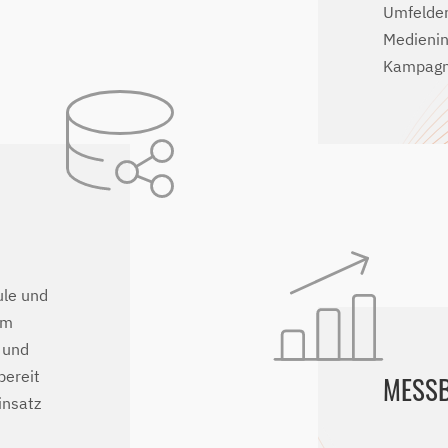
Umfelder
Medienin
Kampagn
ule und
um
 und
bereit
MESS
insatz