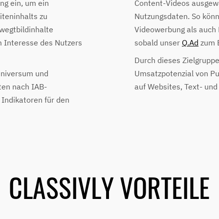
ng ein, um ein
Content-Videos ausgewä
teninhalts zu
Nutzungsdaten. So kön
wegtbildinhalte
Videowerbung als auch 
m Interesse des Nutzers
sobald unser
Q.Ad
zum E
Durch dieses Zielgruppe
Universum und
Umsatzpotenzial von Pu
ten nach IAB-
auf Websites, Text- und
Indikatoren für den
CLASSIVLY VORTEILE