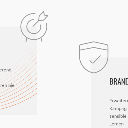
ierend
d
BRAND
ren Sie
Erweiter
Kampagn
sensible
Lernen –